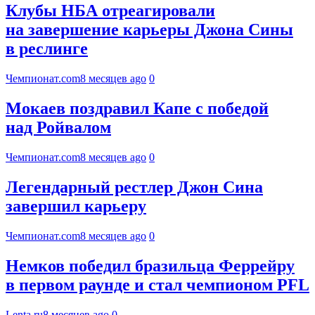
Клубы НБА отреагировали
на завершение карьеры Джона Сины
в реслинге
Чемпионат.com
8 месяцев ago
0
Мокаев поздравил Капе с победой
над Ройвалом
Чемпионат.com
8 месяцев ago
0
Легендарный рестлер Джон Сина
завершил карьеру
Чемпионат.com
8 месяцев ago
0
Немков победил бразильца Феррейру
в первом раунде и стал чемпионом PFL
Lenta.ru
8 месяцев ago
0