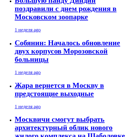
Большую панду Диндин
поздравили с днем рождения в
Московском зоопарке
1 неделя ago
Собянин: Началось обновление
двух корпусов Морозовской
больницы
1 неделя ago
Жара вернется в Москву в
предстоящие выходные
1 неделя ago
Москвичи смогут выбрать
архитектурный облик нового
жилого комплекса на Шаболовке