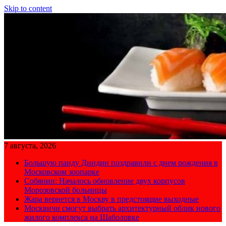
Skip to content
7 августа, 2026
Большую панду Диндин поздравили с днем рождения в
Московском зоопарке
Собянин: Началось обновление двух корпусов
Морозовской больницы
Жара вернется в Москву в предстоящие выходные
Москвичи смогут выбрать архитектурный облик нового
жилого комплекса на Шаболовке