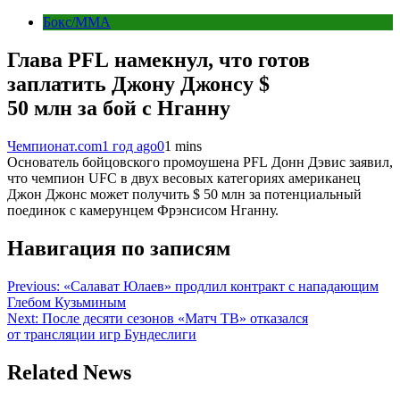
Бокс/MMA
Глава PFL намекнул, что готов
заплатить Джону Джонсу $
50 млн за бой с Нганну
Чемпионат.com
1 год ago
0
1 mins
Основатель бойцовского промоушена PFL Донн Дэвис заявил,
что чемпион UFC в двух весовых категориях американец
Джон Джонс может получить $ 50 млн за потенциальный
поединок с камерунцем Фрэнсисом Нганну.
Навигация по записям
Previous:
«Салават Юлаев» продлил контракт с нападающим
Глебом Кузьминым
Next:
После десяти сезонов «Матч ТВ» отказался
от трансляции игр Бундеслиги
Related News