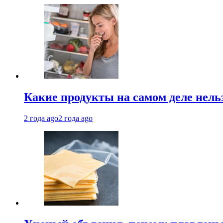
Какие продукты на самом деле нель
2 года ago
2 года ago