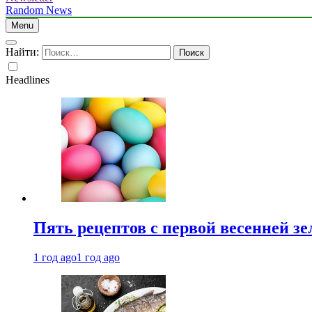
Random News
Menu
Найти:
Headlines
Пять рецептов с первой весенней зе
1 год ago
1 год ago