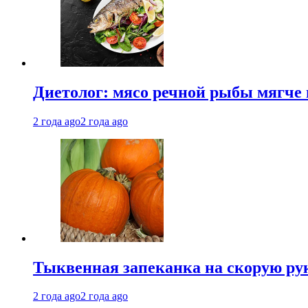
Диетолог: мясо речной рыбы мягче 
2 года ago
2 года ago
Тыквенная запеканка на скорую ру
2 года ago
2 года ago