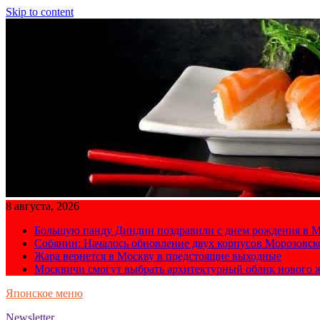
Skip to content
8 августа, 2026
Большую панду Диндин поздравили с днем рождения в М
Собянин: Началось обновление двух корпусов Морозовс
Жара вернется в Москву в предстоящие выходные
Москвичи смогут выбрать архитектурный облик нового 
Японское меню
Newsletter