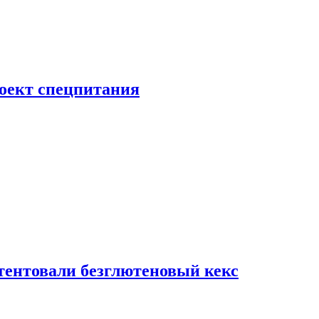
роект спецпитания
тентовали безглютеновый кекс