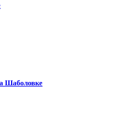
е
на Шаболовке