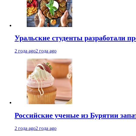
Уральские студенты разработали п
2 года ago
2 года ago
Российские ученые из Бурятии запа
2 года ago
2 года ago