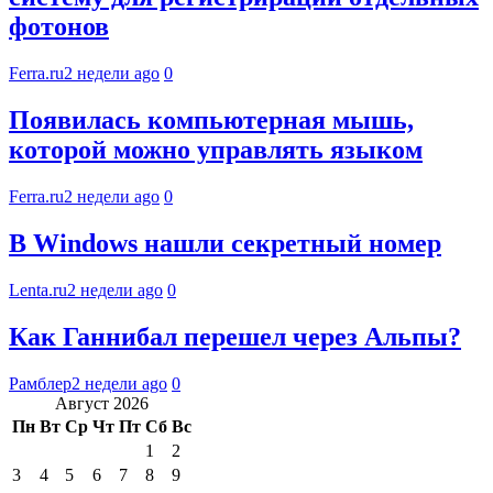
фотонов
Ferra.ru
2 недели ago
0
Появилась компьютерная мышь,
которой можно управлять языком
Ferra.ru
2 недели ago
0
В Windows нашли секретный номер
Lenta.ru
2 недели ago
0
Как Ганнибал перешел через Альпы?
Рамблер
2 недели ago
0
Август 2026
Пн
Вт
Ср
Чт
Пт
Сб
Вс
1
2
3
4
5
6
7
8
9