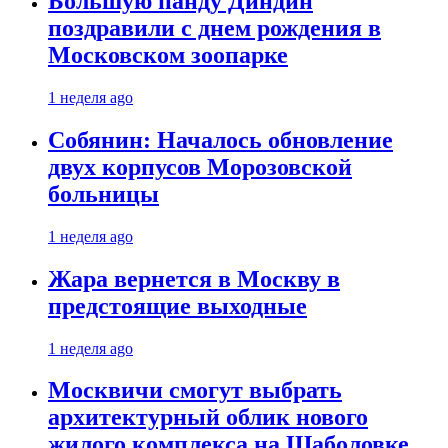
Большую панду Диндин
поздравили с днем рождения в
Московском зоопарке
1 неделя ago
Собянин: Началось обновление
двух корпусов Морозовской
больницы
1 неделя ago
Жара вернется в Москву в
предстоящие выходные
1 неделя ago
Москвичи смогут выбрать
архитектурный облик нового
жилого комплекса на Шаболовке