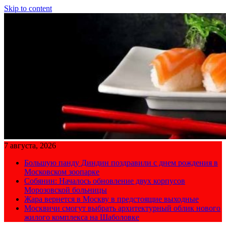
Skip to content
7 августа, 2026
Большую панду Диндин поздравили с днем рождения в
Московском зоопарке
Собянин: Началось обновление двух корпусов
Морозовской больницы
Жара вернется в Москву в предстоящие выходные
Москвичи смогут выбрать архитектурный облик нового
жилого комплекса на Шаболовке