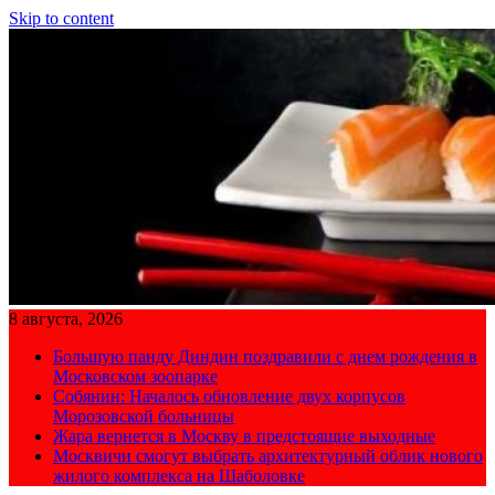
Skip to content
8 августа, 2026
Большую панду Диндин поздравили с днем рождения в
Московском зоопарке
Собянин: Началось обновление двух корпусов
Морозовской больницы
Жара вернется в Москву в предстоящие выходные
Москвичи смогут выбрать архитектурный облик нового
жилого комплекса на Шаболовке