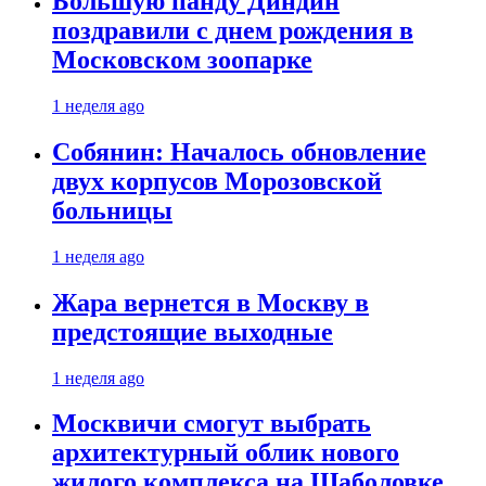
Большую панду Диндин
поздравили с днем рождения в
Московском зоопарке
1 неделя ago
Собянин: Началось обновление
двух корпусов Морозовской
больницы
1 неделя ago
Жара вернется в Москву в
предстоящие выходные
1 неделя ago
Москвичи смогут выбрать
архитектурный облик нового
жилого комплекса на Шаболовке