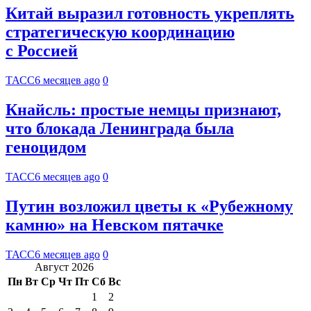
Китай выразил готовность укреплять
стратегическую координацию
с Россией
ТАСС
6 месяцев ago
0
Кнайсль: простые немцы признают,
что блокада Ленинграда была
геноцидом
ТАСС
6 месяцев ago
0
Путин возложил цветы к «Рубежному
камню» на Невском пятачке
ТАСС
6 месяцев ago
0
Август 2026
Пн
Вт
Ср
Чт
Пт
Сб
Вс
1
2