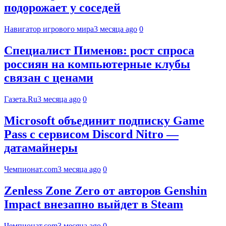
подорожает у соседей
Навигатор игрового мира
3 месяца ago
0
Специалист Пименов: рост спроса
россиян на компьютерные клубы
связан с ценами
Газета.Ru
3 месяца ago
0
Microsoft объединит подписку Game
Pass с сервисом Discord Nitro —
датамайнеры
Чемпионат.com
3 месяца ago
0
Zenless Zone Zero от авторов Genshin
Impact внезапно выйдет в Steam
Чемпионат.com
3 месяца ago
0