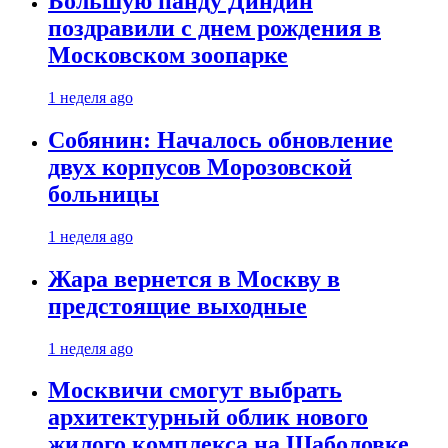
Большую панду Диндин
поздравили с днем рождения в
Московском зоопарке
1 неделя ago
Собянин: Началось обновление
двух корпусов Морозовской
больницы
1 неделя ago
Жара вернется в Москву в
предстоящие выходные
1 неделя ago
Москвичи смогут выбрать
архитектурный облик нового
жилого комплекса на Шаболовке