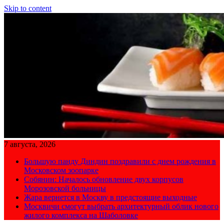
Skip to content
7 августа, 2026
Большую панду Диндин поздравили с днем рождения в
Московском зоопарке
Собянин: Началось обновление двух корпусов
Морозовской больницы
Жара вернется в Москву в предстоящие выходные
Москвичи смогут выбрать архитектурный облик нового
жилого комплекса на Шаболовке