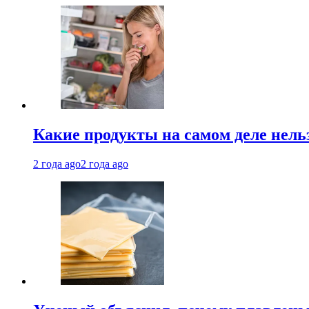
Какие продукты на самом деле нель
2 года ago
2 года ago