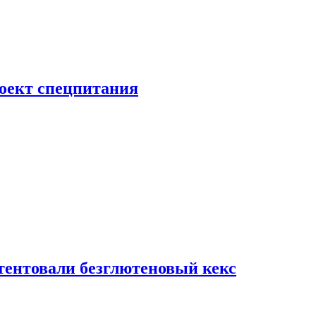
роект спецпитания
тентовали безглютеновый кекс