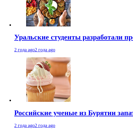
Уральские студенты разработали п
2 года ago
2 года ago
Российские ученые из Бурятии запа
2 года ago
2 года ago