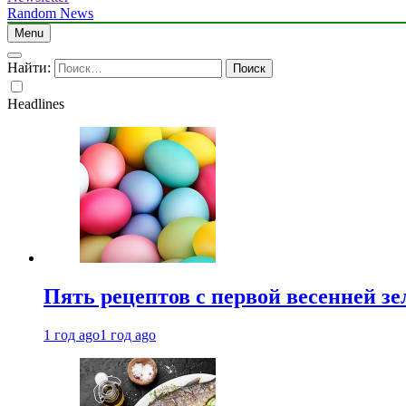
Random News
Menu
Найти:
Headlines
Пять рецептов с первой весенней зе
1 год ago
1 год ago