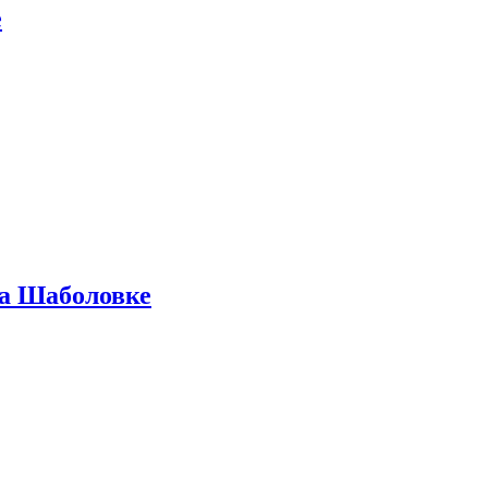
е
на Шаболовке