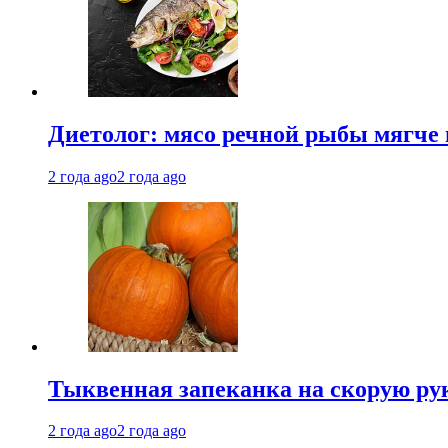
Диетолог: мясо речной рыбы мягче 
2 года ago
2 года ago
Тыквенная запеканка на скорую ру
2 года ago
2 года ago