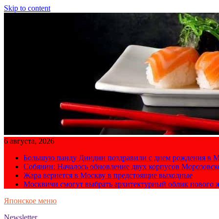
Skip to content
6 августа, 2026
Большую панду Диндин поздравили с днем рождения в М
Собянин: Началось обновление двух корпусов Морозовс
Жара вернется в Москву в предстоящие выходные
Москвичи смогут выбрать архитектурный облик нового 
Японское меню
Newsletter