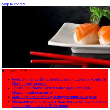
Skip to content
8 августа, 2026
Большую панду Диндин поздравили с днем рождения в
Московском зоопарке
Собянин: Началось обновление двух корпусов
Морозовской больницы
Жара вернется в Москву в предстоящие выходные
Москвичи смогут выбрать архитектурный облик нового
жилого комплекса на Шаболовке