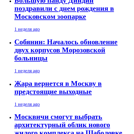
Большую панду Диндин
поздравили с днем рождения в
Московском зоопарке
1 неделя ago
Собянин: Началось обновление
двух корпусов Морозовской
больницы
1 неделя ago
Жара вернется в Москву в
предстоящие выходные
1 неделя ago
Москвичи смогут выбрать
архитектурный облик нового
жилого комплекса на Шаболовке