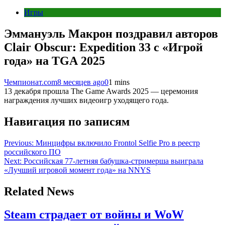
Игры
Эммануэль Макрон поздравил авторов
Clair Obscur: Expedition 33 с «Игрой
года» на TGA 2025
Чемпионат.com
8 месяцев ago
0
1 mins
13 декабря прошла The Game Awards 2025 — церемония
награждения лучших видеоигр уходящего года.
Навигация по записям
Previous:
Минцифры включило Frontol Selfie Pro в реестр
российского ПО
Next:
Российская 77-летняя бабушка-стримерша выиграла
«Лучший игровой момент года» на NNYS
Related News
Steam страдает от войны и WoW