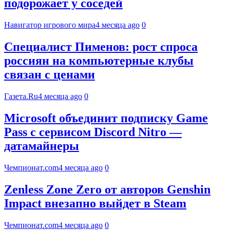
подорожает у соседей
Навигатор игрового мира
4 месяца ago
0
Специалист Пименов: рост спроса
россиян на компьютерные клубы
связан с ценами
Газета.Ru
4 месяца ago
0
Microsoft объединит подписку Game
Pass с сервисом Discord Nitro —
датамайнеры
Чемпионат.com
4 месяца ago
0
Zenless Zone Zero от авторов Genshin
Impact внезапно выйдет в Steam
Чемпионат.com
4 месяца ago
0