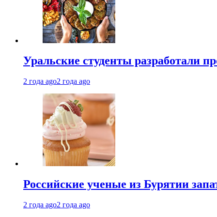
Уральские студенты разработали п
2 года ago
2 года ago
Российские ученые из Бурятии запа
2 года ago
2 года ago