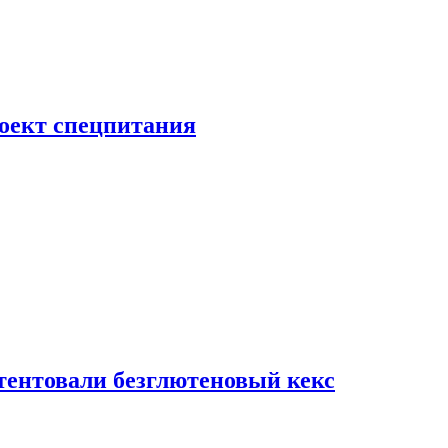
роект спецпитания
тентовали безглютеновый кекс