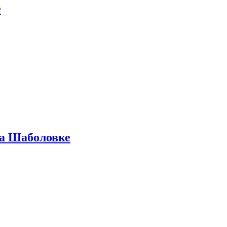
е
на Шаболовке