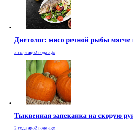
Диетолог: мясо речной рыбы мягче 
2 года ago
2 года ago
Тыквенная запеканка на скорую ру
2 года ago
2 года ago