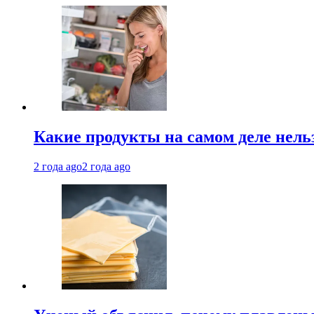
Какие продукты на самом деле нель
2 года ago
2 года ago