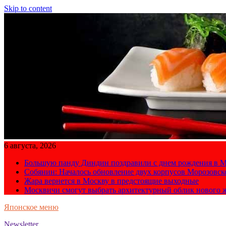
Skip to content
6 августа, 2026
Большую панду Диндин поздравили с днем рождения в М
Собянин: Началось обновление двух корпусов Морозовс
Жара вернется в Москву в предстоящие выходные
Москвичи смогут выбрать архитектурный облик нового 
Японское меню
Newsletter