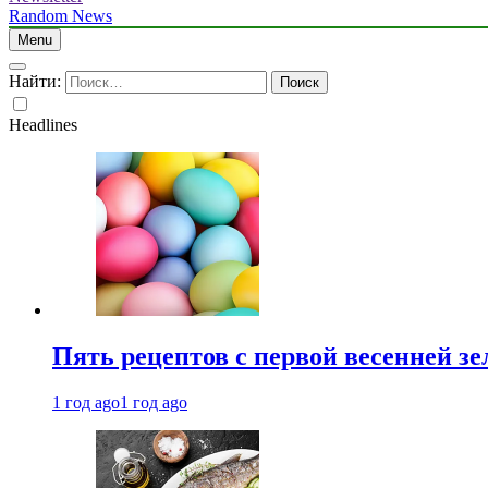
Random News
Menu
Найти:
Headlines
Пять рецептов с первой весенней зе
1 год ago
1 год ago