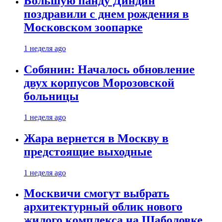
Большую панду Диндин
поздравили с днем рождения в
Московском зоопарке
1 неделя ago
Собянин: Началось обновление
двух корпусов Морозовской
больницы
1 неделя ago
Жара вернется в Москву в
предстоящие выходные
1 неделя ago
Москвичи смогут выбрать
архитектурный облик нового
жилого комплекса на Шаболовке