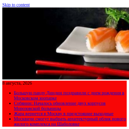
Skip to content
8 августа, 2026
Большую панду Диндин поздравили с днем рождения в
Московском зоопарке
Собянин: Началось обновление двух корпусов
Морозовской больницы
Жара вернется в Москву в предстоящие выходные
Москвичи смогут выбрать архитектурный облик нового
жилого комплекса на Шаболовке