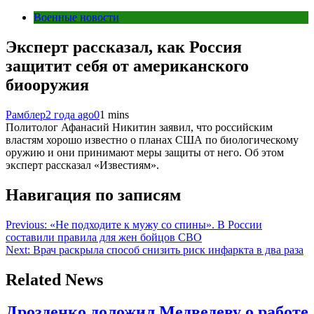
Военные новости
Эксперт рассказал, как Россия
защитит себя от американского
биооружия
Рамблер
2 года ago
0
1 mins
Политолог Афанасий Никитин заявил, что российским
властям хорошо известно о планах США по биологическому
оружию и они принимают меры защиты от него. Об этом
эксперт рассказал «Известиям».
Навигация по записям
Previous:
«Не подходите к мужу со спины». В России
составили правила для жен бойцов СВО
Next:
Врач раскрыла способ снизить риск инфаркта в два раза
Related News
Дрозденко доложил Медведеву о работе