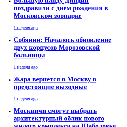
Большую панду Диндин
поздравили с днем рождения в
Московском зоопарке
1 неделя ago
Собянин: Началось обновление
двух корпусов Морозовской
больницы
1 неделя ago
Жара вернется в Москву в
предстоящие выходные
1 неделя ago
Москвичи смогут выбрать
архитектурный облик нового
жилого комплекса на Шаболовке