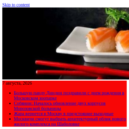
Skip to content
7 августа, 2026
Большую панду Диндин поздравили с днем рождения в
Московском зоопарке
Собянин: Началось обновление двух корпусов
Морозовской больницы
Жара вернется в Москву в предстоящие выходные
Москвичи смогут выбрать архитектурный облик нового
жилого комплекса на Шаболовке