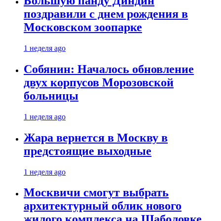
Большую панду Диндин
поздравили с днем рождения в
Московском зоопарке
1 неделя ago
Собянин: Началось обновление
двух корпусов Морозовской
больницы
1 неделя ago
Жара вернется в Москву в
предстоящие выходные
1 неделя ago
Москвичи смогут выбрать
архитектурный облик нового
жилого комплекса на Шаболовке