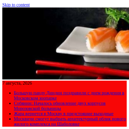
Skip to content
7 августа, 2026
Большую панду Диндин поздравили с днем рождения в
Московском зоопарке
Собянин: Началось обновление двух корпусов
Морозовской больницы
Жара вернется в Москву в предстоящие выходные
Москвичи смогут выбрать архитектурный облик нового
жилого комплекса на Шаболовке