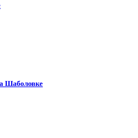
е
на Шаболовке