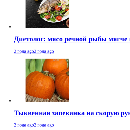
Диетолог: мясо речной рыбы мягче 
2 года ago
2 года ago
Тыквенная запеканка на скорую ру
2 года ago
2 года ago