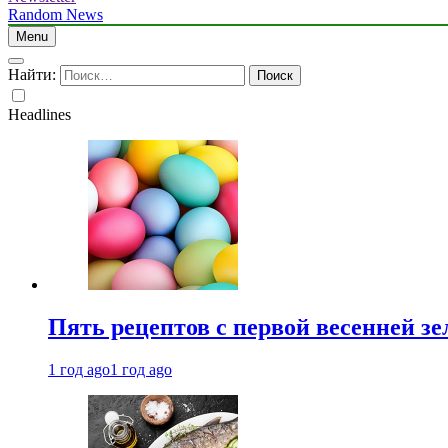
Random News
Menu
Найти:
Headlines
Пять рецептов с первой весенней зе
1 год ago
1 год ago