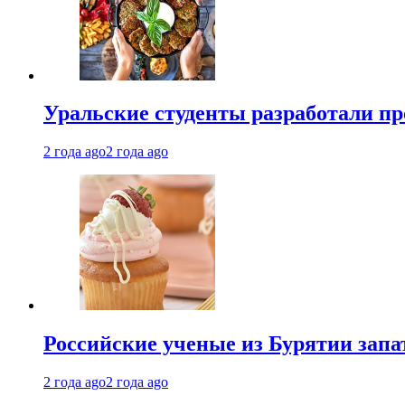
Уральские студенты разработали п
2 года ago
2 года ago
Российские ученые из Бурятии запа
2 года ago
2 года ago