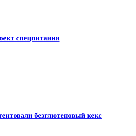
роект спецпитания
тентовали безглютеновый кекс