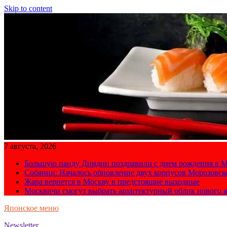
Skip to content
7 августа, 2026
Большую панду Диндин поздравили с днем рождения в М
Собянин: Началось обновление двух корпусов Морозовс
Жара вернется в Москву в предстоящие выходные
Москвичи смогут выбрать архитектурный облик нового 
Японское меню
Newsletter