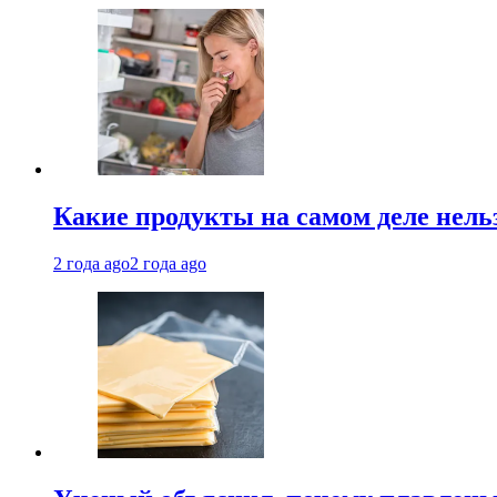
Какие продукты на самом деле нель
2 года ago
2 года ago