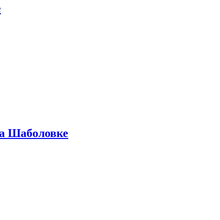
е
на Шаболовке