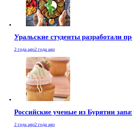
Уральские студенты разработали п
2 года ago
2 года ago
Российские ученые из Бурятии запа
2 года ago
2 года ago