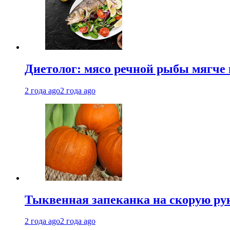
Диетолог: мясо речной рыбы мягче 
2 года ago
2 года ago
Тыквенная запеканка на скорую ру
2 года ago
2 года ago