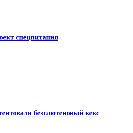
роект спецпитания
тентовали безглютеновый кекс