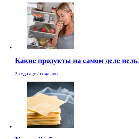
Какие продукты на самом деле нель
2 года ago
2 года ago