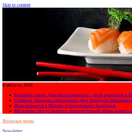
Skip to content
9 августа, 2026
Большую панду Диндин поздравили с днем рождения в М
Собянин: Началось обновление двух корпусов Морозовс
Жара вернется в Москву в предстоящие выходные
Москвичи смогут выбрать архитектурный облик нового 
Японское меню
Newsletter