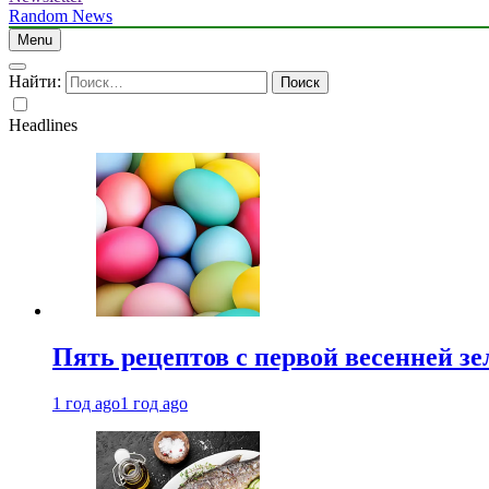
Random News
Menu
Найти:
Headlines
Пять рецептов с первой весенней зе
1 год ago
1 год ago