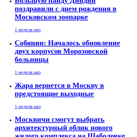
Большую панду Диндин
поздравили с днем рождения в
Московском зоопарке
1 неделя ago
Собянин: Началось обновление
двух корпусов Морозовской
больницы
1 неделя ago
Жара вернется в Москву в
предстоящие выходные
1 неделя ago
Москвичи смогут выбрать
архитектурный облик нового
жилого комплекса на Шаболовке