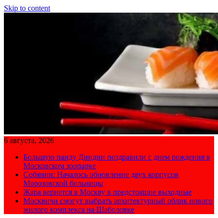
Skip to content
6 августа, 2026
Большую панду Диндин поздравили с днем рождения в
Московском зоопарке
Собянин: Началось обновление двух корпусов
Морозовской больницы
Жара вернется в Москву в предстоящие выходные
Москвичи смогут выбрать архитектурный облик нового
жилого комплекса на Шаболовке