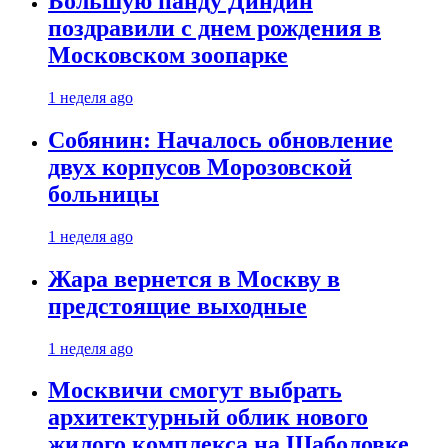
Большую панду Диндин
поздравили с днем рождения в
Московском зоопарке
1 неделя ago
Собянин: Началось обновление
двух корпусов Морозовской
больницы
1 неделя ago
Жара вернется в Москву в
предстоящие выходные
1 неделя ago
Москвичи смогут выбрать
архитектурный облик нового
жилого комплекса на Шаболовке