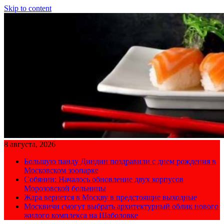
Skip to content
8 августа, 2026
Большую панду Диндин поздравили с днем рождения в
Московском зоопарке
Собянин: Началось обновление двух корпусов
Морозовской больницы
Жара вернется в Москву в предстоящие выходные
Москвичи смогут выбрать архитектурный облик нового
жилого комплекса на Шаболовке