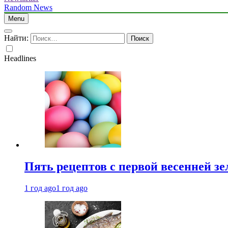
Random News
Menu
Найти:
Headlines
Пять рецептов с первой весенней зе
1 год ago
1 год ago