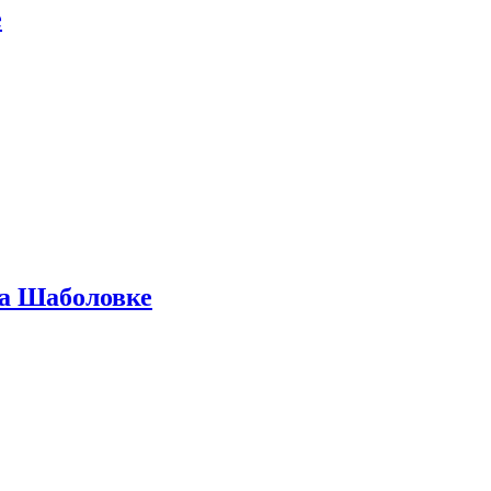
е
на Шаболовке