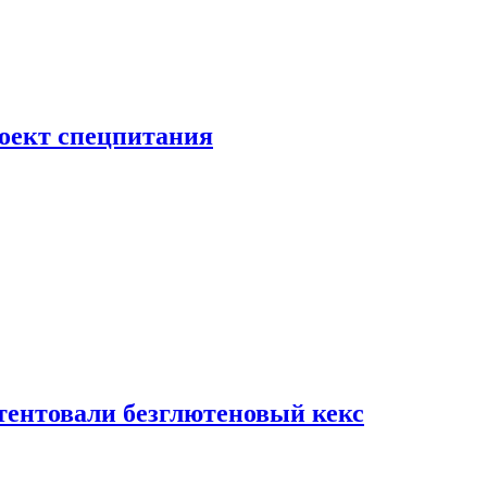
роект спецпитания
тентовали безглютеновый кекс