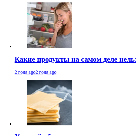
Какие продукты на самом деле нель
2 года ago
2 года ago