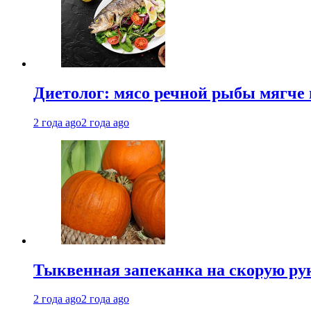
Диетолог: мясо речной рыбы мягче 
2 года ago
2 года ago
Тыквенная запеканка на скорую ру
2 года ago
2 года ago