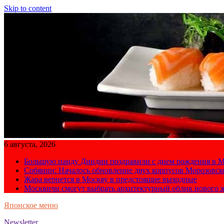
Skip to content
6 августа, 2026
Большую панду Диндин поздравили с днем рождения в М
Собянин: Началось обновление двух корпусов Морозовс
Жара вернется в Москву в предстоящие выходные
Москвичи смогут выбрать архитектурный облик нового 
Японское меню
Newsletter