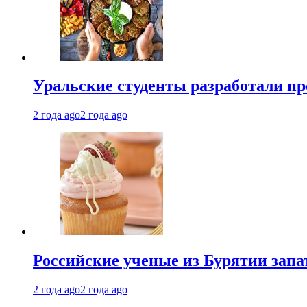
Уральские студенты разработали п
2 года ago
2 года ago
Российские ученые из Бурятии запа
2 года ago
2 года ago