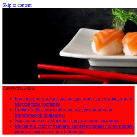
Skip to content
7 августа, 2026
Большую панду Диндин поздравили с днем рождения в
Московском зоопарке
Собянин: Началось обновление двух корпусов
Морозовской больницы
Жара вернется в Москву в предстоящие выходные
Москвичи смогут выбрать архитектурный облик нового
жилого комплекса на Шаболовке