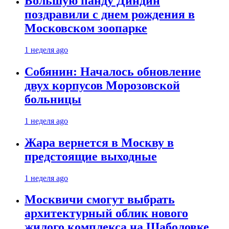
Большую панду Диндин
поздравили с днем рождения в
Московском зоопарке
1 неделя ago
Собянин: Началось обновление
двух корпусов Морозовской
больницы
1 неделя ago
Жара вернется в Москву в
предстоящие выходные
1 неделя ago
Москвичи смогут выбрать
архитектурный облик нового
жилого комплекса на Шаболовке