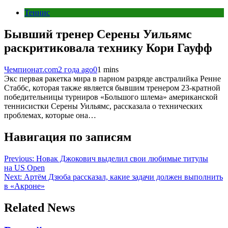
Теннис
Бывший тренер Серены Уильямс
раскритиковала технику Кори Гауфф
Чемпионат.com
2 года ago
0
1 mins
Экс первая ракетка мира в парном разряде австралийка Ренне
Стаббс, которая также является бывшим тренером 23-кратной
победительницы турниров «Большого шлема» американской
теннисистки Серены Уильямс, рассказала о технических
проблемах, которые она…
Навигация по записям
Previous:
Новак Джокович выделил свои любимые титулы
на US Open
Next:
Артём Дзюба рассказал, какие задачи должен выполнить
в «Акроне»
Related News