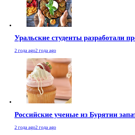
Уральские студенты разработали п
2 года ago
2 года ago
Российские ученые из Бурятии запа
2 года ago
2 года ago