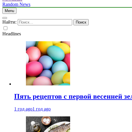
Random News
Menu
Найти:
Headlines
Пять рецептов с первой весенней зе
1 год ago
1 год ago