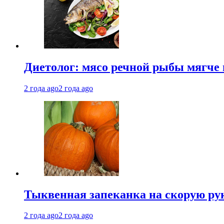
Диетолог: мясо речной рыбы мягче 
2 года ago
2 года ago
Тыквенная запеканка на скорую ру
2 года ago
2 года ago