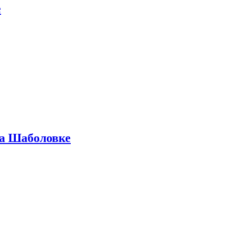
е
на Шаболовке