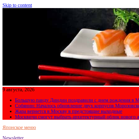
Skip to content
9 августа, 2026
Большую панду Диндин поздравили с днем рождения в М
Собянин: Началось обновление двух корпусов Морозовс
Жара вернется в Москву в предстоящие выходные
Москвичи смогут выбрать архитектурный облик нового 
Японское меню
Newsletter