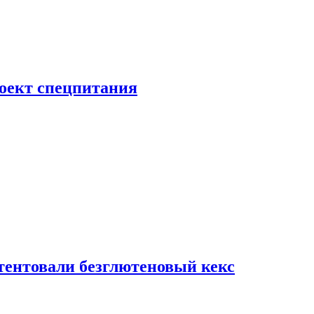
роект спецпитания
тентовали безглютеновый кекс