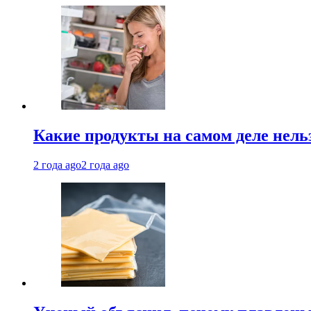
Какие продукты на самом деле нель
2 года ago
2 года ago