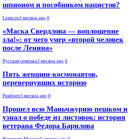
шпионом и пособником нацистов?
Lenta.ru
3 месяца ago
0
«Маска Свердлова — воплощение
зла!»: от чего умер «второй человек
после Ленина»
Русская семерка
3 месяца ago
0
Пять женщин-космонавтов,
перевернувших историю
Рамблер
3 месяца ago
0
Прошел всю Маньчжурию пешком и
узнал о победе из листовок: история
ветерана Федора Барилова
Вечерняя Москва
3 месяца ago
0