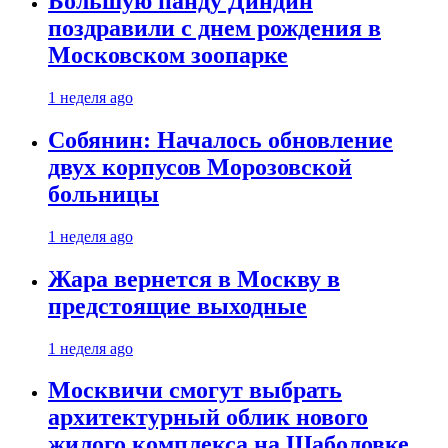
Большую панду Диндин
поздравили с днем рождения в
Московском зоопарке
1 неделя ago
Собянин: Началось обновление
двух корпусов Морозовской
больницы
1 неделя ago
Жара вернется в Москву в
предстоящие выходные
1 неделя ago
Москвичи смогут выбрать
архитектурный облик нового
жилого комплекса на Шаболовке