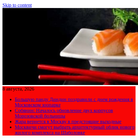
Skip to content
8 августа, 2026
Большую панду Диндин поздравили с днем рождения в
Московском зоопарке
Собянин: Началось обновление двух корпусов
Морозовской больницы
Жара вернется в Москву в предстоящие выходные
Москвичи смогут выбрать архитектурный облик нового
жилого комплекса на Шаболовке