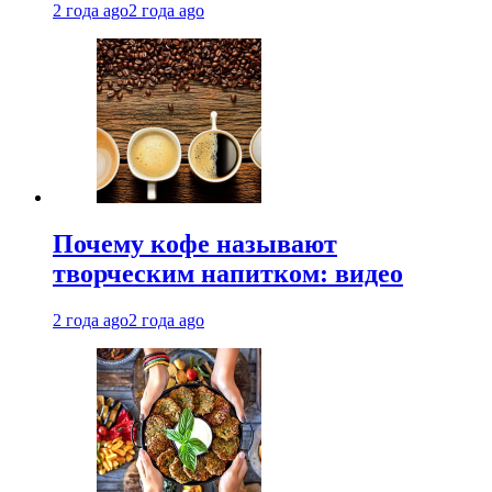
2 года ago
2 года ago
Почему кофе называют
творческим напитком: видео
2 года ago
2 года ago