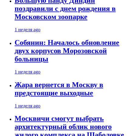
Большую панду Диндин
поздравили с днем рождения в
Московском зоопарке
1 неделя ago
Собянин: Началось обновление
двух корпусов Морозовской
больницы
1 неделя ago
Жара вернется в Москву в
предстоящие выходные
1 неделя ago
Москвичи смогут выбрать
архитектурный облик нового
жилого комплекса на Шаболовке