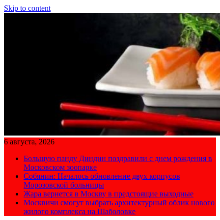
Skip to content
6 августа, 2026
Большую панду Диндин поздравили с днем рождения в
Московском зоопарке
Собянин: Началось обновление двух корпусов
Морозовской больницы
Жара вернется в Москву в предстоящие выходные
Москвичи смогут выбрать архитектурный облик нового
жилого комплекса на Шаболовке