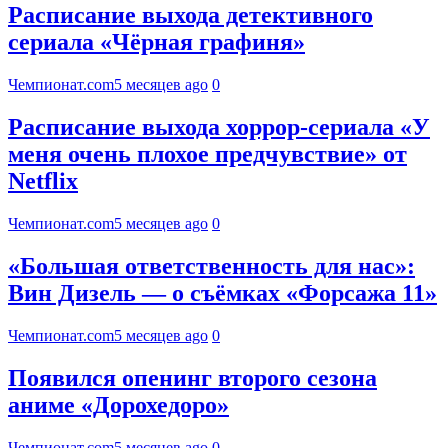
Расписание выхода детективного
сериала «Чёрная графиня»
Чемпионат.com
5 месяцев ago
0
Расписание выхода хоррор-сериала «У
меня очень плохое предчувствие» от
Netflix
Чемпионат.com
5 месяцев ago
0
«Большая ответственность для нас»:
Вин Дизель — о съёмках «Форсажа 11»
Чемпионат.com
5 месяцев ago
0
Появился опенинг второго сезона
аниме «Дорохедоро»
Чемпионат.com
5 месяцев ago
0