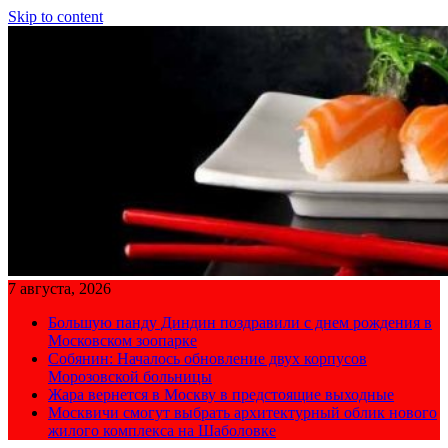
Skip to content
7 августа, 2026
Большую панду Диндин поздравили с днем рождения в
Московском зоопарке
Собянин: Началось обновление двух корпусов
Морозовской больницы
Жара вернется в Москву в предстоящие выходные
Москвичи смогут выбрать архитектурный облик нового
жилого комплекса на Шаболовке