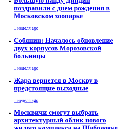
Большую панду Диндин
поздравили с днем рождения в
Московском зоопарке
1 неделя ago
Собянин: Началось обновление
двух корпусов Морозовской
больницы
1 неделя ago
Жара вернется в Москву в
предстоящие выходные
1 неделя ago
Москвичи смогут выбрать
архитектурный облик нового
жилого комплекса на Шаболовке