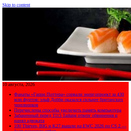
Skip to content
10 августа, 2026
Фанаты «Гарри Поттера» сорвали энергопроект за 430
млн фунтов: эльф Добби оказался сильнее британских
чиновников
Перечислены способы увеличить память компьютера
Забаненный перед TI15 Tailung отверг обвинения и
нанял адвоката
100 Thieves, BIG и K27 вышли на EWC 2026 по CS 2 —