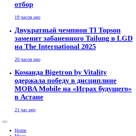
отбор
19 часов ago
Двукратный чемпион TI Topson
заменит забаненного Tailung в LGD
на The International 2025
20 часов ago
Команда Bigetron by Vitality
одержала победу в дисциплине
MOBA Mobile на «Играх будущего»
в Астане
21 час ago
Home
Мода