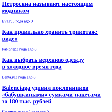
Петросяна называют настоящим
модником
Eva.ru
3 года ago
0
Как правильно хранить трикотаж:
видео
Рамблер
3 года ago
0
Как выбрать верхнюю одежду
в холодное время года
Lenta.ru
3 года ago
0
Balenciaga удивил поклонников
«бабушкиными» сумками-пакетами
за 180 тыс. рублей
Чемпионат.com
3 года ago
0