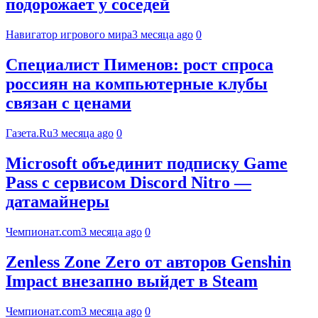
подорожает у соседей
Навигатор игрового мира
3 месяца ago
0
Специалист Пименов: рост спроса
россиян на компьютерные клубы
связан с ценами
Газета.Ru
3 месяца ago
0
Microsoft объединит подписку Game
Pass с сервисом Discord Nitro —
датамайнеры
Чемпионат.com
3 месяца ago
0
Zenless Zone Zero от авторов Genshin
Impact внезапно выйдет в Steam
Чемпионат.com
3 месяца ago
0