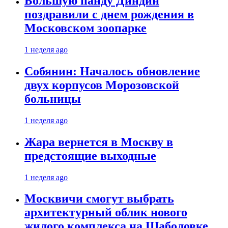
Большую панду Диндин
поздравили с днем рождения в
Московском зоопарке
1 неделя ago
Собянин: Началось обновление
двух корпусов Морозовской
больницы
1 неделя ago
Жара вернется в Москву в
предстоящие выходные
1 неделя ago
Москвичи смогут выбрать
архитектурный облик нового
жилого комплекса на Шаболовке