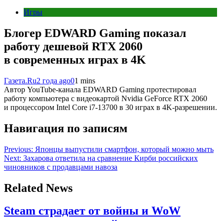
Игры
Блогер EDWARD Gaming показал
работу дешевой RTX 2060
в современных играх в 4K
Газета.Ru
2 года ago
0
1 mins
Автор YouTube-канала EDWARD Gaming протестировал
работу компьютера с видеокартой Nvidia GeForce RTX 2060
и процессором Intel Core i7-13700 в 30 играх в 4K-разрешении.
Навигация по записям
Previous:
Японцы выпустили смартфон, который можно мыть
Next:
Захарова ответила на сравнение Кирби российских
чиновников с продавцами навоза
Related News
Steam страдает от войны и WoW