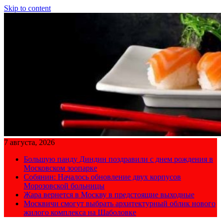
Skip to content
7 августа, 2026
Большую панду Диндин поздравили с днем рождения в
Московском зоопарке
Собянин: Началось обновление двух корпусов
Морозовской больницы
Жара вернется в Москву в предстоящие выходные
Москвичи смогут выбрать архитектурный облик нового
жилого комплекса на Шаболовке