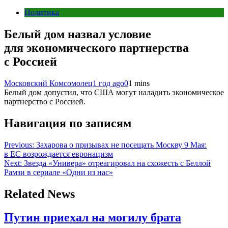
Политика
Белый дом назвал условие
для экономического партнерства
с Россией
Московский Комсомолец
1 год ago
0
1 mins
Белый дом допустил, что США могут наладить экономическое
партнерство с Россией.
Навигация по записям
Previous:
Захарова о призывах не посещать Москву 9 Мая:
в ЕС возрождается евронацизм
Next:
Звезда «Универа» отреагировал на схожесть с Беллой
Рамзи в сериале «Одни из нас»
Related News
Путин приехал на могилу брата