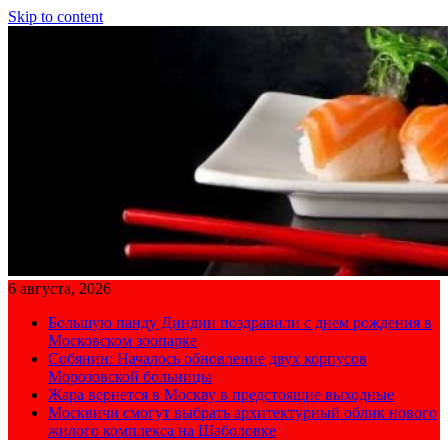
Skip to content
6 августа, 2026
Большую панду Диндин поздравили с днем рождения в
Московском зоопарке
Собянин: Началось обновление двух корпусов
Морозовской больницы
Жара вернется в Москву в предстоящие выходные
Москвичи смогут выбрать архитектурный облик нового
жилого комплекса на Шаболовке