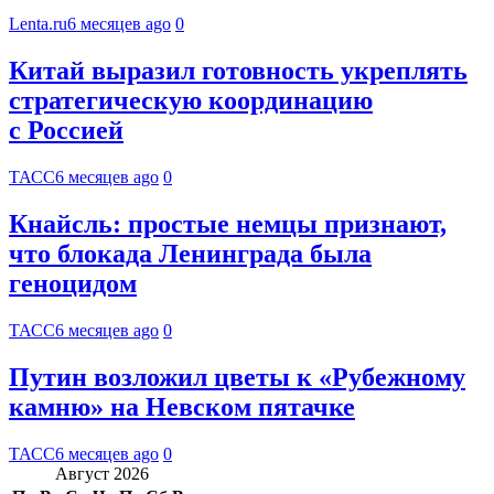
Lenta.ru
6 месяцев ago
0
Китай выразил готовность укреплять
стратегическую координацию
с Россией
ТАСС
6 месяцев ago
0
Кнайсль: простые немцы признают,
что блокада Ленинграда была
геноцидом
ТАСС
6 месяцев ago
0
Путин возложил цветы к «Рубежному
камню» на Невском пятачке
ТАСС
6 месяцев ago
0
Август 2026