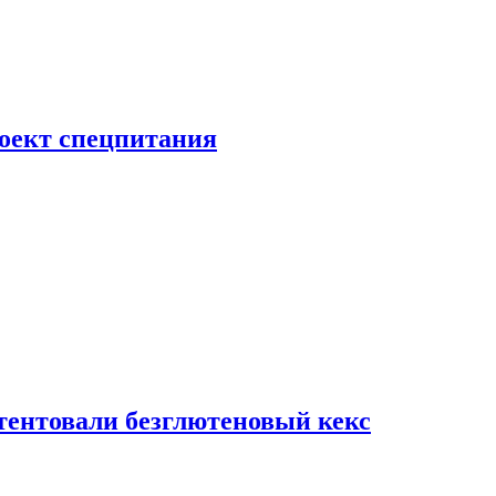
роект спецпитания
тентовали безглютеновый кекс