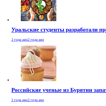
Уральские студенты разработали п
2 года ago
2 года ago
Российские ученые из Бурятии запа
2 года ago
2 года ago