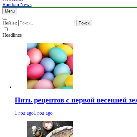
Random News
Menu
Найти:
Headlines
Пять рецептов с первой весенней зе
1 год ago
1 год ago