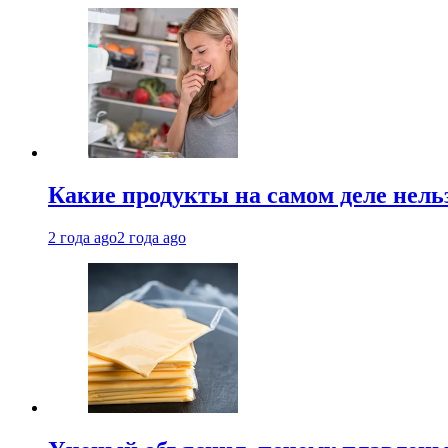
Какие продукты на самом деле нель
2 года ago
2 года ago