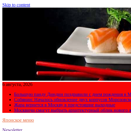
Skip to content
6 августа, 2026
Большую панду Диндин поздравили с днем рождения в М
Собянин: Началось обновление двух корпусов Морозовс
Жара вернется в Москву в предстоящие выходные
Москвичи смогут выбрать архитектурный облик нового 
Японское меню
Newsletter