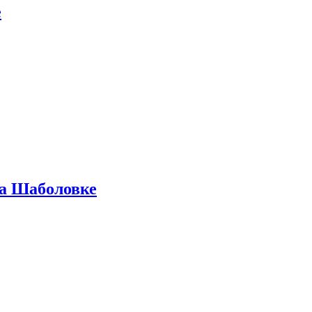
е
на Шаболовке