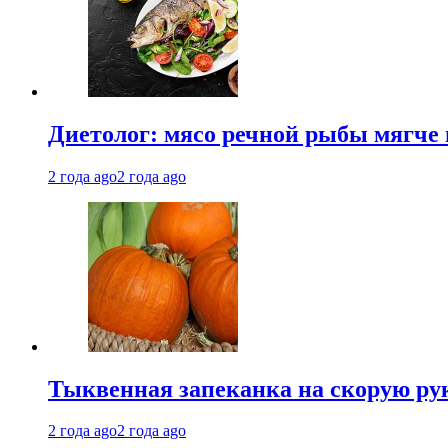
Диетолог: мясо речной рыбы мягче 
2 года ago
2 года ago
Тыквенная запеканка на скорую ру
2 года ago
2 года ago