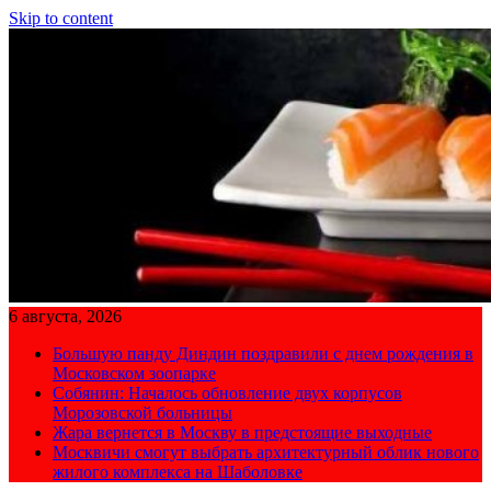
Skip to content
6 августа, 2026
Большую панду Диндин поздравили с днем рождения в
Московском зоопарке
Собянин: Началось обновление двух корпусов
Морозовской больницы
Жара вернется в Москву в предстоящие выходные
Москвичи смогут выбрать архитектурный облик нового
жилого комплекса на Шаболовке