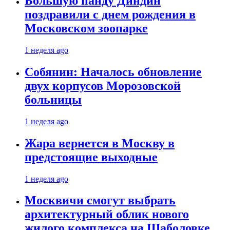
Большую панду Диндин
поздравили с днем рождения в
Московском зоопарке
1 неделя ago
Собянин: Началось обновление
двух корпусов Морозовской
больницы
1 неделя ago
Жара вернется в Москву в
предстоящие выходные
1 неделя ago
Москвичи смогут выбрать
архитектурный облик нового
жилого комплекса на Шаболовке