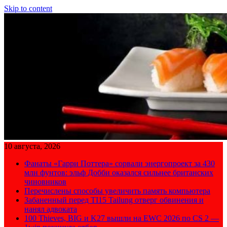
Skip to content
10 августа, 2026
Фанаты «Гарри Поттера» сорвали энергопроект за 430
млн фунтов: эльф Добби оказался сильнее британских
чиновников
Перечислены способы увеличить память компьютера
Забаненный перед TI15 Tailung отверг обвинения и
нанял адвоката
100 Thieves, BIG и K27 вышли на EWC 2026 по CS 2 —