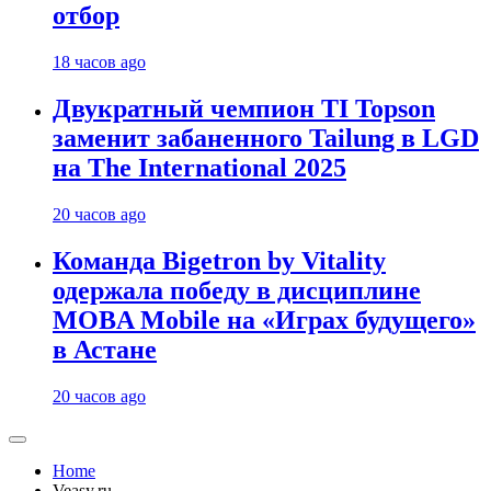
отбор
18 часов ago
Двукратный чемпион TI Topson
заменит забаненного Tailung в LGD
на The International 2025
20 часов ago
Команда Bigetron by Vitality
одержала победу в дисциплине
MOBA Mobile на «Играх будущего»
в Астане
20 часов ago
Home
Veasy.ru