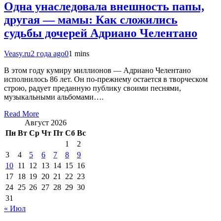
Одна унаследовала внешность папы,
другая — мамы: Как сложились
судьбы дочерей Адриано Челентано
Veasy.ru
2 года ago
0
1 mins
В этом году кумиру миллионов — Адриано Челентано
исполнилось 86 лет. Он по-прежнему остается в творческом
строю, радует преданную публику своими песнями,
музыкальными альбомами….
Read More
Август 2026
Пн
Вт
Ср
Чт
Пт
Сб
Вс
1
2
3
4
5
6
7
8
9
10
11
12
13
14
15
16
17
18
19
20
21
22
23
24
25
26
27
28
29
30
31
« Июл