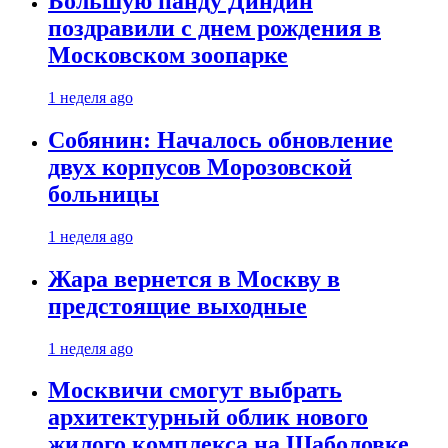
Большую панду Диндин
поздравили с днем рождения в
Московском зоопарке
1 неделя ago
Собянин: Началось обновление
двух корпусов Морозовской
больницы
1 неделя ago
Жара вернется в Москву в
предстоящие выходные
1 неделя ago
Москвичи смогут выбрать
архитектурный облик нового
жилого комплекса на Шаболовке