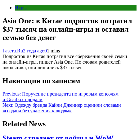
Игры
Asia One: в Китае подросток потратил
$37 тысяч на онлайн-игры и оставил
семью без денег
Газета.Ru
2 года ago
0
1 mins
Подросток из Китая потратил все сбережения своей семьи
на онлайн-игры, пишет Asia One. По словам родителей
школьника, они лишились $37 тысяч.
Навигация по записям
Previous:
Поручение президента по игровым консолям
и Gearbox продали
Next:
Одежду бренда Кайли Дженнер оценили словами
«создана без уважения к людям»
Related News
Steam страдает от войны и WoW