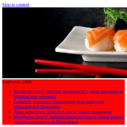
Skip to content
8 августа, 2026
Большую панду Диндин поздравили с днем рождения в
Московском зоопарке
Собянин: Началось обновление двух корпусов
Морозовской больницы
Жара вернется в Москву в предстоящие выходные
Москвичи смогут выбрать архитектурный облик нового
жилого комплекса на Шаболовке