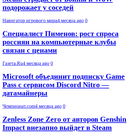
подорожает у соседей
Навигатор игрового мира
4 месяца ago
0
Специалист Пименов: рост спроса
россиян на компьютерные клубы
связан с ценами
Газета.Ru
4 месяца ago
0
Microsoft объединит подписку Game
Pass с сервисом Discord Nitro —
датамайнеры
Чемпионат.com
4 месяца ago
0
Zenless Zone Zero от авторов Genshin
Impact внезапно выйдет в Steam