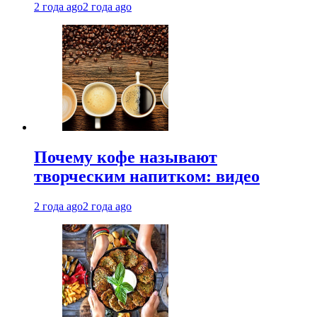
2 года ago
2 года ago
Почему кофе называют
творческим напитком: видео
2 года ago
2 года ago