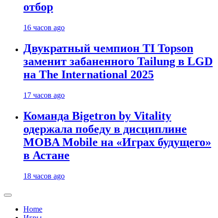
отбор
16 часов ago
Двукратный чемпион TI Topson
заменит забаненного Tailung в LGD
на The International 2025
17 часов ago
Команда Bigetron by Vitality
одержала победу в дисциплине
MOBA Mobile на «Играх будущего»
в Астане
18 часов ago
Home
Игры