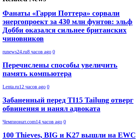
Фанаты «Гарри Поттера» сорвали
энергопроект за 430 млн фунтов: эльф
Добби оказался сильнее британских
чиновников
runews24.ru
8 часов ago
0
Перечислены способы увеличить
память компьютера
Lenta.ru
12 часов ago
0
Забаненный перед TI15 Tailung отверг
обвинения и нанял адвоката
Чемпионат.com
14 часов ago
0
100 Thieves, BIG и K27 вышли на EWC