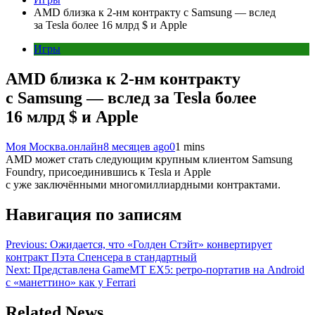
AMD близка к 2-нм контракту с Samsung — вслед
за Tesla более 16 млрд $ и Apple
Игры
AMD близка к 2-нм контракту
с Samsung — вслед за Tesla более
16 млрд $ и Apple
Моя Москва.онлайн
8 месяцев ago
0
1 mins
AMD может стать следующим крупным клиентом Samsung
Foundry, присоединившись к Tesla и Apple
с уже заключёнными многомиллиардными контрактами.
Навигация по записям
Previous:
Ожидается, что «Голден Стэйт» конвертирует
контракт Пэта Спенсера в стандартный
Next:
Представлена GameMT EX5: ретро-портатив на Android
с «манеттино» как у Ferrari
Related News