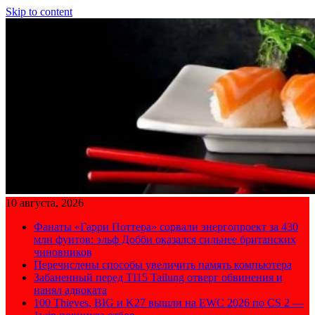
Skip to content
10 августа, 2026
Фанаты «Гарри Поттера» сорвали энергопроект за 430
млн фунтов: эльф Добби оказался сильнее британских
чиновников
Перечислены способы увеличить память компьютера
Забаненный перед TI15 Tailung отверг обвинения и
нанял адвоката
100 Thieves, BIG и K27 вышли на EWC 2026 по CS 2 —