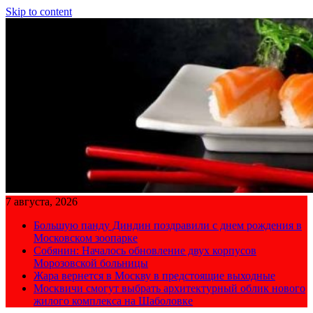
Skip to content
7 августа, 2026
Большую панду Диндин поздравили с днем рождения в
Московском зоопарке
Собянин: Началось обновление двух корпусов
Морозовской больницы
Жара вернется в Москву в предстоящие выходные
Москвичи смогут выбрать архитектурный облик нового
жилого комплекса на Шаболовке