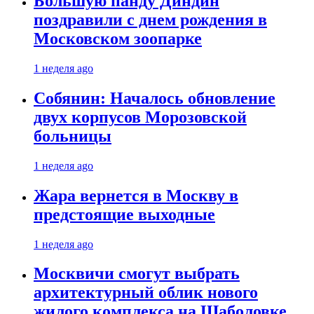
Большую панду Диндин
поздравили с днем рождения в
Московском зоопарке
1 неделя ago
Собянин: Началось обновление
двух корпусов Морозовской
больницы
1 неделя ago
Жара вернется в Москву в
предстоящие выходные
1 неделя ago
Москвичи смогут выбрать
архитектурный облик нового
жилого комплекса на Шаболовке