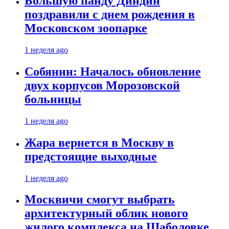
Большую панду Диндин
поздравили с днем рождения в
Московском зоопарке
1 неделя ago
Собянин: Началось обновление
двух корпусов Морозовской
больницы
1 неделя ago
Жара вернется в Москву в
предстоящие выходные
1 неделя ago
Москвичи смогут выбрать
архитектурный облик нового
жилого комплекса на Шаболовке