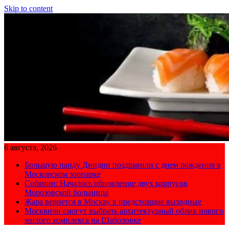
Skip to content
6 августа, 2026
Большую панду Диндин поздравили с днем рождения в
Московском зоопарке
Собянин: Началось обновление двух корпусов
Морозовской больницы
Жара вернется в Москву в предстоящие выходные
Москвичи смогут выбрать архитектурный облик нового
жилого комплекса на Шаболовке