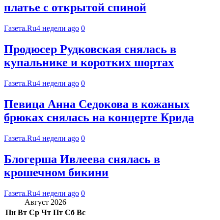
платье с открытой спиной
Газета.Ru
4 недели ago
0
Продюсер Рудковская снялась в
купальнике и коротких шортах
Газета.Ru
4 недели ago
0
Певица Анна Седокова в кожаных
брюках снялась на концерте Крида
Газета.Ru
4 недели ago
0
Блогерша Ивлеева снялась в
крошечном бикини
Газета.Ru
4 недели ago
0
Август 2026
Пн
Вт
Ср
Чт
Пт
Сб
Вс