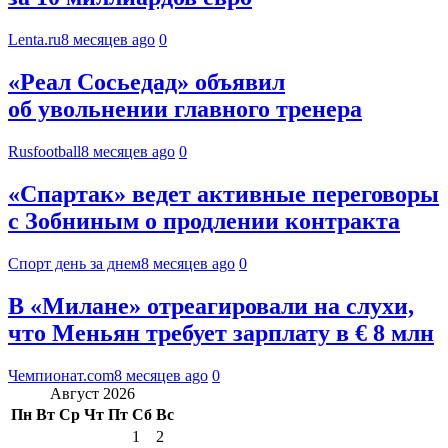
Lenta.ru
8 месяцев ago
0
«Реал Сосьедад» объявил
об увольнении главного тренера
Rusfootball
8 месяцев ago
0
«Спартак» ведет активные переговоры
с Зобниным о продлении контракта
Спорт день за днем
8 месяцев ago
0
В «Милане» отреагировали на слухи,
что Меньян требует зарплату в € 8 млн
Чемпионат.com
8 месяцев ago
0
Август 2026
Пн
Вт
Ср
Чт
Пт
Сб
Вс
1
2