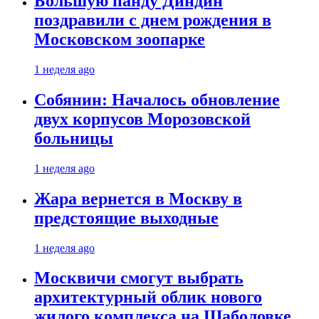
Большую панду Диндин
поздравили с днем рождения в
Московском зоопарке
1 неделя ago
Собянин: Началось обновление
двух корпусов Морозовской
больницы
1 неделя ago
Жара вернется в Москву в
предстоящие выходные
1 неделя ago
Москвичи смогут выбрать
архитектурный облик нового
жилого комплекса на Шаболовке