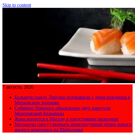
Skip to content
7 августа, 2026
Большую панду Диндин поздравили с днем рождения в
Московском зоопарке
Собянин: Началось обновление двух корпусов
Морозовской больницы
Жара вернется в Москву в предстоящие выходные
Москвичи смогут выбрать архитектурный облик нового
жилого комплекса на Шаболовке