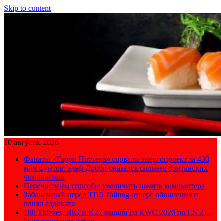
Skip to content
10 августа, 2026
Фанаты «Гарри Поттера» сорвали энергопроект за 430
млн фунтов: эльф Добби оказался сильнее британских
чиновников
Перечислены способы увеличить память компьютера
Забаненный перед TI15 Tailung отверг обвинения и
нанял адвоката
100 Thieves, BIG и K27 вышли на EWC 2026 по CS 2 —