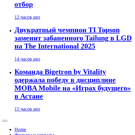
отбор
12 часов ago
Двукратный чемпион TI Topson
заменит забаненного Tailung в LGD
на The International 2025
14 часов ago
Команда Bigetron by Vitality
одержала победу в дисциплине
MOBA Mobile на «Играх будущего»
в Астане
15 часов ago
Home
Фильмы и сериалы