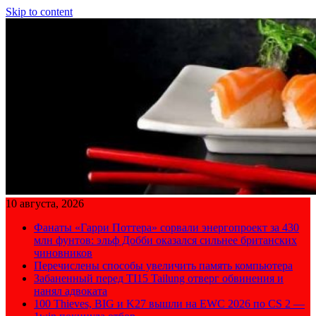
Skip to content
10 августа, 2026
Фанаты «Гарри Поттера» сорвали энергопроект за 430
млн фунтов: эльф Добби оказался сильнее британских
чиновников
Перечислены способы увеличить память компьютера
Забаненный перед TI15 Tailung отверг обвинения и
нанял адвоката
100 Thieves, BIG и K27 вышли на EWC 2026 по CS 2 —