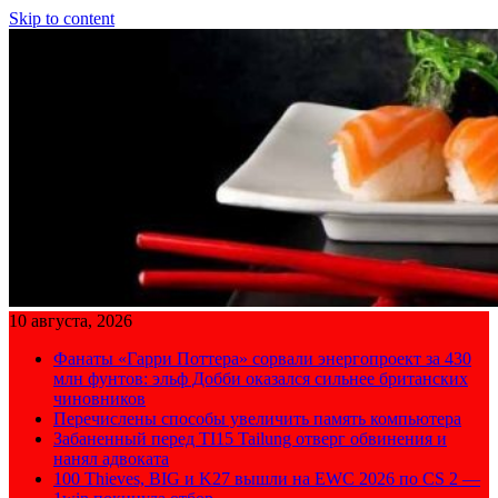
Skip to content
10 августа, 2026
Фанаты «Гарри Поттера» сорвали энергопроект за 430
млн фунтов: эльф Добби оказался сильнее британских
чиновников
Перечислены способы увеличить память компьютера
Забаненный перед TI15 Tailung отверг обвинения и
нанял адвоката
100 Thieves, BIG и K27 вышли на EWC 2026 по CS 2 —