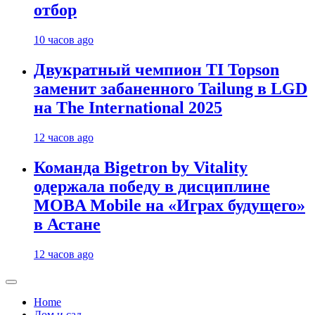
отбор
10 часов ago
Двукратный чемпион TI Topson
заменит забаненного Tailung в LGD
на The International 2025
12 часов ago
Команда Bigetron by Vitality
одержала победу в дисциплине
MOBA Mobile на «Играх будущего»
в Астане
12 часов ago
Home
Дом и сад