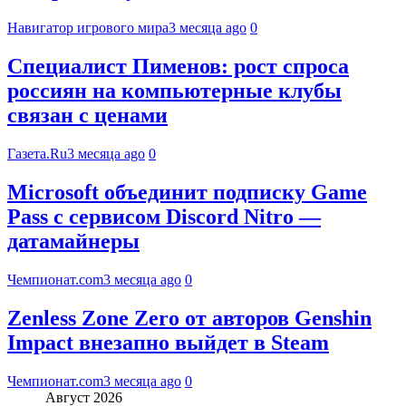
Навигатор игрового мира
3 месяца ago
0
Специалист Пименов: рост спроса
россиян на компьютерные клубы
связан с ценами
Газета.Ru
3 месяца ago
0
Microsoft объединит подписку Game
Pass с сервисом Discord Nitro —
датамайнеры
Чемпионат.com
3 месяца ago
0
Zenless Zone Zero от авторов Genshin
Impact внезапно выйдет в Steam
Чемпионат.com
3 месяца ago
0
Август 2026