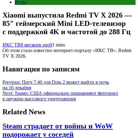
Игры
Xiaomi выпустила Redmi TV X 2026 —
85″ геймерский Mini LED-телевизор
с поддержкой 4K и частотой до 288 Гц
ИКС ТВ
8 месяцев ago
0
1 mins
Об этом стало известно интернет-порталу «ИКС ТВ». Redmi
TV X 2026.
Навигация по записям
Previous:
Патч 7.40 для Dota 2 может выйти в ночь
на 16 декабря
Next:
Трамп: США официально приравняют фентанил
к оружию массового уничтожения
Related News
Steam страдает от войны и WoW
подорожает у соседей