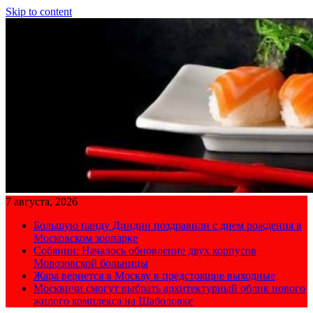
Skip to content
7 августа, 2026
Большую панду Диндин поздравили с днем рождения в
Московском зоопарке
Собянин: Началось обновление двух корпусов
Морозовской больницы
Жара вернется в Москву в предстоящие выходные
Москвичи смогут выбрать архитектурный облик нового
жилого комплекса на Шаболовке