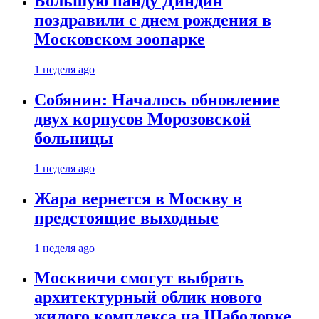
Большую панду Диндин
поздравили с днем рождения в
Московском зоопарке
1 неделя ago
Собянин: Началось обновление
двух корпусов Морозовской
больницы
1 неделя ago
Жара вернется в Москву в
предстоящие выходные
1 неделя ago
Москвичи смогут выбрать
архитектурный облик нового
жилого комплекса на Шаболовке